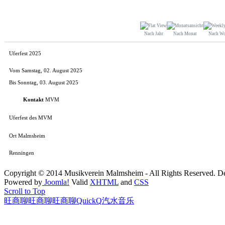
Nach Jahr
Nach Monat
Nach W
Uferfest 2025
Vom Samstag, 02. August 2025
Bis Sonntag, 03. August 2025
Kontakt
MVM
Uferfest des MVM
Ort
Malmsheim
Renningen
Copyright © 2014 Musikverein Malmsheim - All Rights Reserved.
D
Powered by
Joomla!
Valid
XHTML
and
CSS
Scroll to Top
旺商聊
旺商聊
旺商聊
QuickQ
汽水音乐