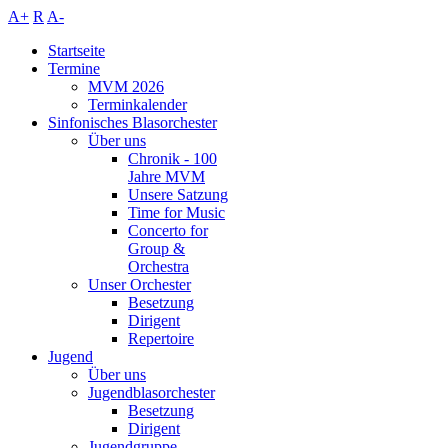
A+
R
A-
Startseite
Termine
MVM 2026
Terminkalender
Sinfonisches Blasorchester
Über uns
Chronik - 100
Jahre MVM
Unsere Satzung
Time for Music
Concerto for
Group &
Orchestra
Unser Orchester
Besetzung
Dirigent
Repertoire
Jugend
Über uns
Jugendblasorchester
Besetzung
Dirigent
Jugendgruppe