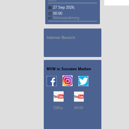
27 Sep 2026
;
00:00
Weinwanderung
Interner Bereich
MVM in Sozialen Medien
DiBra MVM