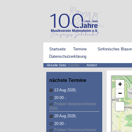
Startseite
Termine
Sinfonisches Blasor
Datenschutzerklärung
Aktuelle Seite:
Kontakt
Anfahrt
nächste
Termine
+
13 Aug 2026
;
−
20:00
-
Proben Vereinsorchester
2026
20 Aug 2026
;
20:00
-
Proben Vereinsorchester