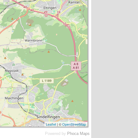
Leaflet
| ©
OpenStreetMap
Powered by
Phoca
Maps