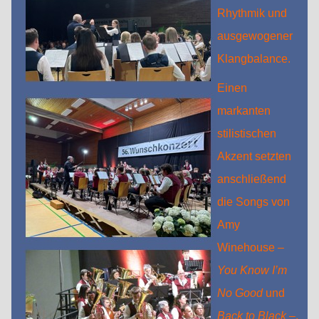
Rhythmik und
ausgewogener
Klangbalance.
Einen
markanten
stilistischen
Akzent setzten
anschließend
die Songs von
Amy
Winehouse –
You Know I’m
No Good
und
Back to Black
–,