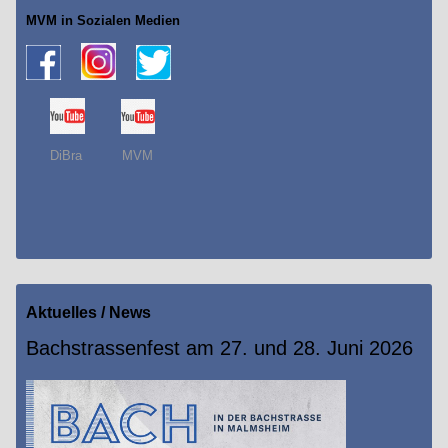
MVM in Sozialen Medien
DiBra MVM
Aktuelles
/ News
Bachstrassenfest am 27. und 28. Juni 2026